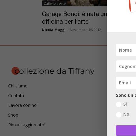
Gallerie d'Arte
Garage Bonci: è nata una nuova
officina per l’arte
Nicola Maggi
-
Novembre 15, 2012
Chi siamo
Sono un c
Contatti
Si
Lavora con noi
No
Shop
Rimani aggiornato!