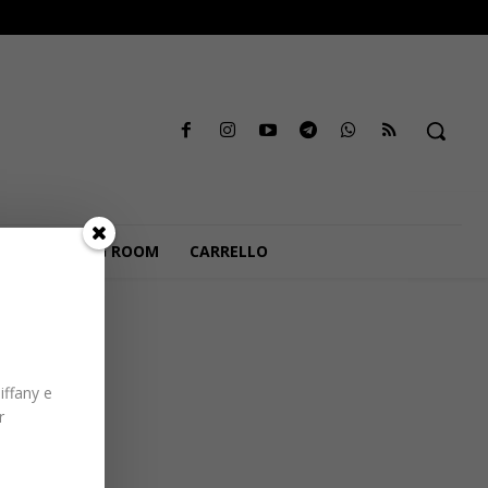
VIEWING ROOM
CARRELLO
iffany e
r