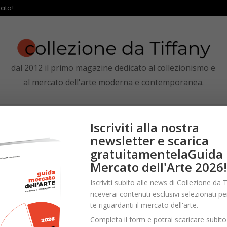
ato!
dal 2012 il primo magazine dedicato al collezionismo e
al mercato dell'arte moderna e contemporanea.
CASE D’ASTE
GALLERIE D’ARTE
FIERE
LIBRI
Iscriviti alla nostra
newsletter e scarica
gratuitamentelaGuida
Mercato dell'Arte 2026!
Iscriviti subito alle news di Collezione da T
riceverai contenuti esclusivi selezionati pe
te riguardanti il mercato dell'arte.
Completa il form e potrai scaricare subito