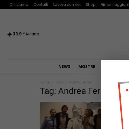
Chi siamo
Contatti
Lavora con noi
Shop
Rimani aggiorn
33.9
Milano
C
NEWS
MOSTRE
COLLEZIONI
Home
Tags
Andrea Ferrari
Tag: Andrea Ferrari