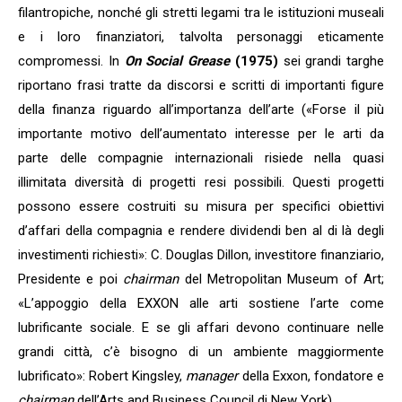
filantropiche, nonché gli stretti legami tra le istituzioni museali
e i loro finanziatori, talvolta personaggi eticamente
compromessi. In
On Social Grease
(1975)
sei grandi targhe
riportano frasi tratte da discorsi e scritti di importanti figure
della finanza riguardo all’importanza dell’arte («Forse il più
importante motivo dell’aumentato interesse per le arti da
parte delle compagnie internazionali risiede nella quasi
illimitata diversità di progetti resi possibili. Questi progetti
possono essere costruiti su misura per specifici obiettivi
d’affari della compagnia e rendere dividendi ben al di là degli
investimenti richiesti»: C. Douglas Dillon, investitore finanziario,
Presidente e poi
chairman
del Metropolitan Museum of Art;
«L’appoggio della EXXON alle arti sostiene l’arte come
lubrificante sociale. E se gli affari devono continuare nelle
grandi città, c’è bisogno di un ambiente maggiormente
lubrificato»: Robert Kingsley,
manager
della Exxon, fondatore e
chairman
dell’Arts and Business Council di New York).