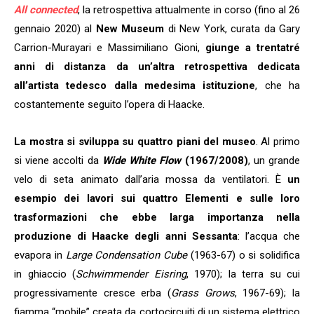
All connected
, la retrospettiva attualmente in corso (fino al 26
gennaio 2020) al
New Museum
di New York, curata da Gary
Carrion-Murayari e Massimiliano Gioni,
giunge a trentatré
anni di distanza da un’altra retrospettiva dedicata
all’artista tedesco dalla medesima istituzione
, che ha
costantemente seguito l’opera di Haacke.
La mostra si sviluppa su quattro piani del museo
. Al primo
si viene accolti da
Wide White Flow
(1967/2008)
, un grande
velo di seta animato dall’aria mossa da ventilatori. È
un
esempio dei lavori sui quattro Elementi e sulle loro
trasformazioni che ebbe larga importanza nella
produzione di Haacke degli anni Sessanta
: l’acqua che
evapora in
Large Condensation Cube
(1963-67) o si solidifica
in ghiaccio (
Schwimmender Eisring
, 1970); la terra su cui
progressivamente cresce erba (
Grass Grows
, 1967-69); la
fiamma “mobile” creata da cortocircuiti di un sistema elettrico