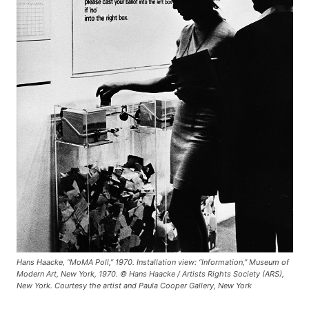
Hans Haacke, “MoMA Poll,” 1970. Installation view: “Information,” Museum of
Modern Art, New York, 1970. © Hans Haacke / Artists Rights Society (ARS),
New York. Courtesy the artist and Paula Cooper Gallery, New York