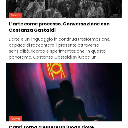
News
L’arte come processo. Conversazione con
Costanza Gastaldi
L'arte è un linguaggio in continua trasformazione,
capace di raccontare il presente attraverso
sensibilità, ricerca e sperimentazione. In questo
panorama, Costanza Gastaldi sviluppa un...
News
Capri torna a essere un luogo dove