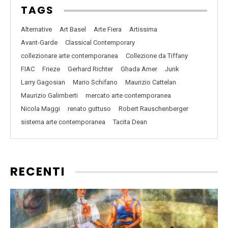
TAGS
Alternative
Art Basel
Arte Fiera
Artissima
Avant-Garde
Classical Contemporary
collezionare arte contemporanea
Collezione da Tiffany
FIAC
Frieze
Gerhard Richter
Ghada Amer
Junk
Larry Gagosian
Mario Schifano
Maurizio Cattelan
Maurizio Galimberti
mercato arte contemporanea
Nicola Maggi
renato guttuso
Robert Rauschenberger
sistema arte contemporanea
Tacita Dean
RECENTI