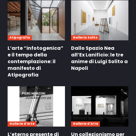
Atipografia
Galleria Solito
L’arte “infotogenica”
Dallo Spazio Nea
e il tempo della
all’Ex Lanificio: le tre
contemplazione: il
anime di Luigi Solito a
manifesto di
Napoli
Atipografia
Gallerie d'Arte
Gallerie d'Arte
L’eterno presente di
Un collezionismo per