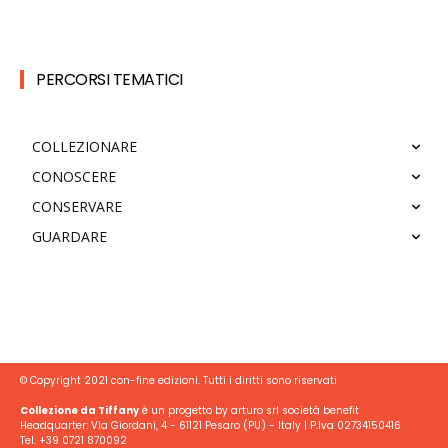
PERCORSI TEMATICI
COLLEZIONARE
CONOSCERE
CONSERVARE
GUARDARE
© Copyright 2021 con-fine edizioni. Tutti i diritti sono riservati
Collezione da Tiffany
è un progetto by arturo srl società benefit
Headquarter: Via Giordani, 4 - 61121 Pesaro (PU) - Italy | P.Iva 02734150416
Tel. +39 0721 870092