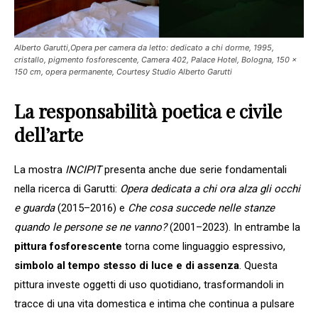
Alberto Garutti,Opera per camera da letto: dedicato a chi dorme, 1995,
cristallo, pigmento fosforescente, Camera 402, Palace Hotel, Bologna, 150 x
150 cm, opera permanente, Courtesy Studio Alberto Garutti
La responsabilità poetica e civile
dell’arte
La mostra
INCIPIT
presenta anche due serie fondamentali
nella ricerca di Garutti:
Opera dedicata a chi ora alza gli occhi
e guarda
(2015–2016) e
Che cosa succede nelle stanze
quando le persone se ne vanno?
(2001–2023). In entrambe la
pittura fosforescente
torna come linguaggio espressivo,
simbolo al tempo stesso di luce e di assenza
. Questa
pittura investe oggetti di uso quotidiano, trasformandoli in
tracce di una vita domestica e intima che continua a pulsare