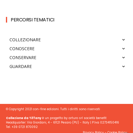
PERCORSI TEMATICI
COLLEZIONARE
CONOSCERE
CONSERVARE
GUARDARE
© Copyright 2021 con-fine edizioni. Tutti i diritti sono riservati
Collezione da Tiffany
è un progetto by arturo srl società benefit
Headquarter: Via Giordani, 4 - 61121 Pesaro (PU) - Italy | P.Iva 02734150416
Tel. +39 0721 870092
Privacy Policy
-
Cookie Policy