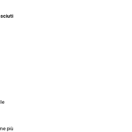
sciuti
lle
rme più