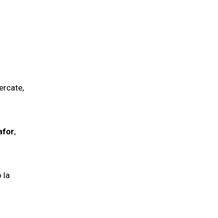
ercate,
afor
,
 la