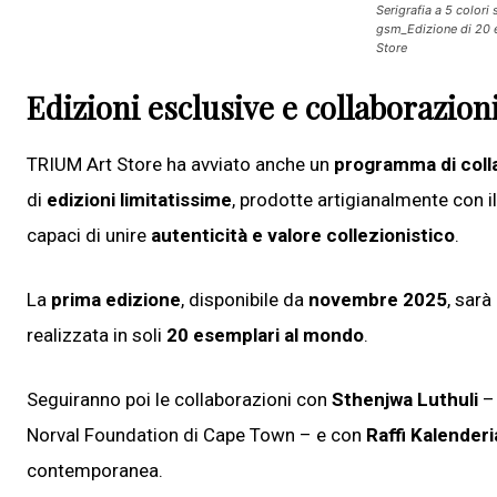
Serigrafia a 5 color
gsm_Edizione di 20 
Store
Edizioni esclusive e collaborazion
TRIUM Art Store ha avviato anche un
programma di colla
di
edizioni limitatissime
, prodotte artigianalmente con il
capaci di unire
autenticità e valore collezionistico
.
La
prima edizione
, disponibile da
novembre 2025
, sarà
realizzata in soli
20 esemplari al mondo
.
Seguiranno poi le collaborazioni con
Sthenjwa Luthuli
– 
Norval Foundation di Cape Town – e con
Raffi Kalender
contemporanea.