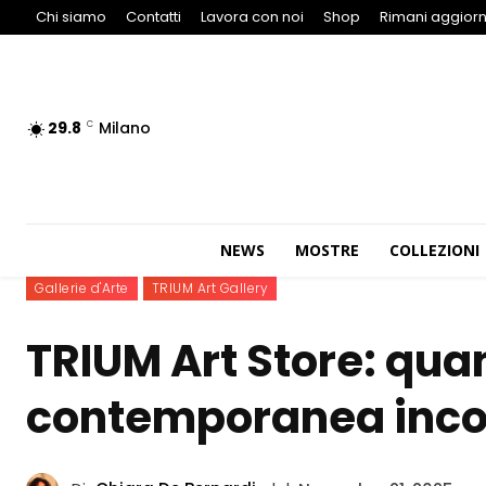
Chi siamo
Contatti
Lavora con noi
Shop
Rimani aggiorn
29.8
Milano
C
NEWS
MOSTRE
COLLEZIONI
Gallerie d'Arte
TRIUM Art Gallery
TRIUM Art Store: qua
contemporanea incon