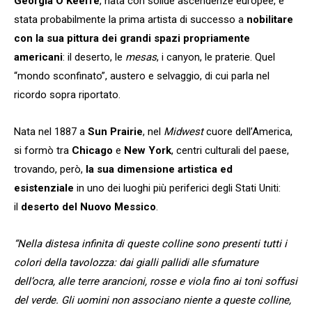
Georgia O’Keeffe
, nata con solide ascendenze europee, è
stata probabilmente la prima artista di successo a
nobilitare
con la sua pittura dei grandi spazi propriamente
americani
: il deserto, le
mesas
, i canyon, le praterie. Quel
“mondo sconfinato”, austero e selvaggio, di cui parla nel
ricordo sopra riportato.
Nata nel 1887 a
Sun Prairie
, nel
Midwest
cuore dell’America,
si formò tra
Chicago
e
New York
, centri culturali del paese,
trovando, però,
la sua dimensione artistica ed
esistenziale
in uno dei luoghi più periferici degli Stati Uniti:
il
deserto del Nuovo Messico
.
“Nella distesa infinita di queste colline sono presenti tutti i
colori della tavolozza: dai gialli pallidi alle sfumature
dell’ocra, alle terre arancioni, rosse e viola fino ai toni soffusi
del verde. Gli uomini non associano niente a queste colline,