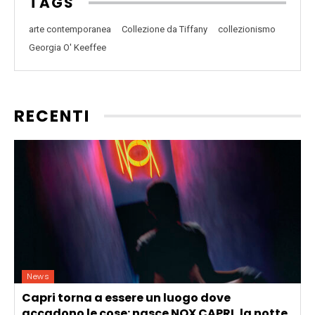
TAGS
arte contemporanea
Collezione da Tiffany
collezionismo
Georgia O' Keeffee
RECENTI
News
Capri torna a essere un luogo dove
accadono le cose: nasce NOX CAPRI, la notte