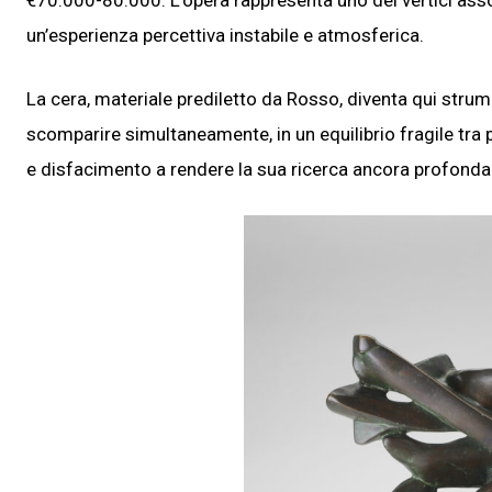
€70.000-80.000. L’opera rappresenta uno dei vertici assolu
un’esperienza percettiva instabile e atmosferica.
La cera, materiale prediletto da Rosso, diventa qui stru
scomparire simultaneamente, in un equilibrio fragile tr
e disfacimento a rendere la sua ricerca ancora profon