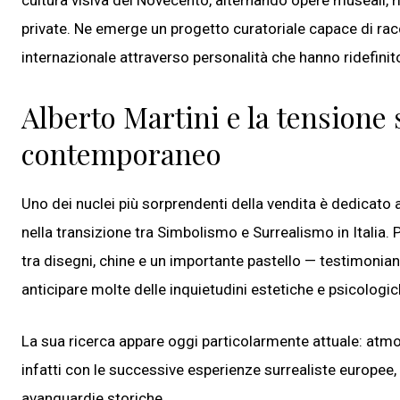
cultura visiva del Novecento, alternando opere museali, ri
private. Ne emerge un progetto curatoriale capace di racc
internazionale attraverso personalità che hanno ridefinit
Alberto Martini e la tensione 
contemporaneo
Uno dei nuclei più sorprendenti della vendita è dedicato 
nella transizione tra Simbolismo e Surrealismo in Italia. P
tra disegni, chine e un importante pastello — testimoniano
anticipare molte delle inquietudini estetiche e psicologi
La sua ricerca appare oggi particolarmente attuale: atm
infatti con le successive esperienze surrealiste europee
avanguardie storiche.