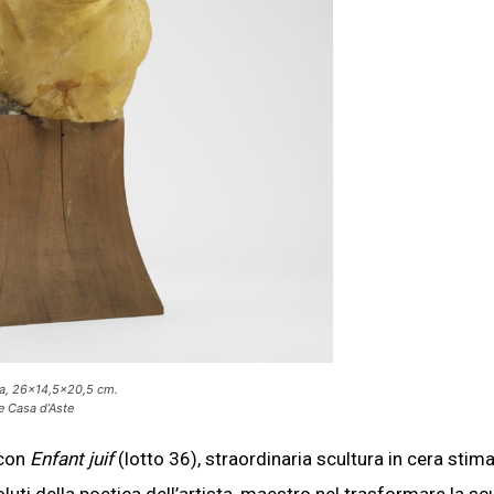
ra, 26×14,5×20,5 cm.
e Casa d’Aste
 con
Enfant juif
(lotto 36), straordinaria scultura in cera stim