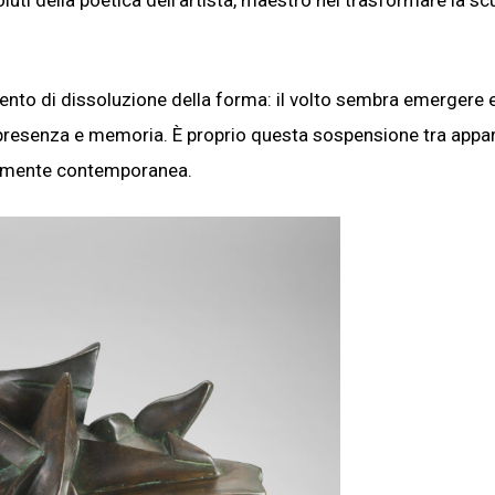
ti della poetica dell’artista, maestro nel trasformare la scu
mento di dissoluzione della forma: il volto sembra emergere 
a presenza e memoria. È proprio questa sospensione tra appa
damente contemporanea.