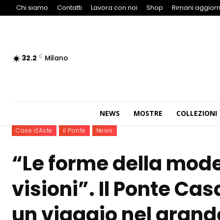
Chi siamo
Contatti
Lavora con noi
Shop
Rimani aggiorn
32.2
Milano
C
NEWS
MOSTRE
COLLEZIONI
Case d'Aste
il Ponte
News
“Le forme della mode
visioni”. Il Ponte Ca
un viaggio nel gran