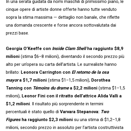
In una serata guidata da nomi maschili di primissimo piano, le
cinque opere di artiste donne offerte hanno tutte venduto
sopra la stima massima — dettaglio non banale, che riflette
una domanda crescente e forse ancora sottovalutata dai
prezzi base.
Georgia O’Keeffe con
Inside Clam Shell
ha raggiunto $8,9
milioni
(stima $6–8 milioni), diventando il secondo prezzo più
alto per un’opera su carta dell’artista. Le surrealiste hanno
brillato:
Leonora Carrington con
El retorno de la osa
mayor
a $1,7 milioni
(stima $1–1,5 milioni),
Dorothea
Tanning con
Témoins du drame
a $2,2 milioni
(stima $1–1,5
milioni),
Leonor Fini con il ritratto dell’attrice Alida Valli a
$1,2 milioni
. Il risultato più sorprendente in termini
percentuali è stato quello di
Varvara Stepanova:
Two
Figures
ha raggiunto $2,3 milioni
su una stima di $1,2–1,8
milioni, secondo prezzo in assoluto per l’artista costruttivista