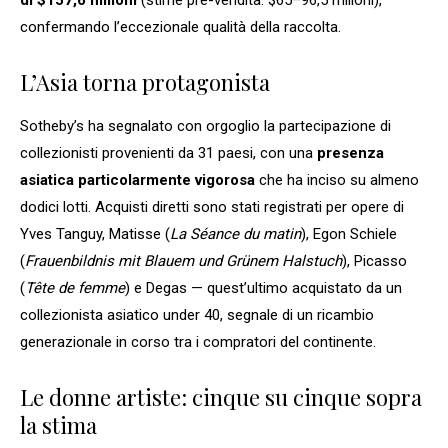
di $157,6 milioni
(stime pre-vendita: $65–96,5 milioni),
confermando l’eccezionale qualità della raccolta.
L’Asia torna protagonista
Sotheby’s ha segnalato con orgoglio la partecipazione di
collezionisti provenienti da 31 paesi, con una
presenza
asiatica particolarmente vigorosa
che ha inciso su almeno
dodici lotti. Acquisti diretti sono stati registrati per opere di
Yves Tanguy, Matisse (
La Séance du matin
), Egon Schiele
(
Frauenbildnis mit Blauem und Grünem Halstuch
), Picasso
(
Tête de femme
) e Degas — quest’ultimo acquistato da un
collezionista asiatico under 40, segnale di un ricambio
generazionale in corso tra i compratori del continente.
Le donne artiste: cinque su cinque sopra
la stima