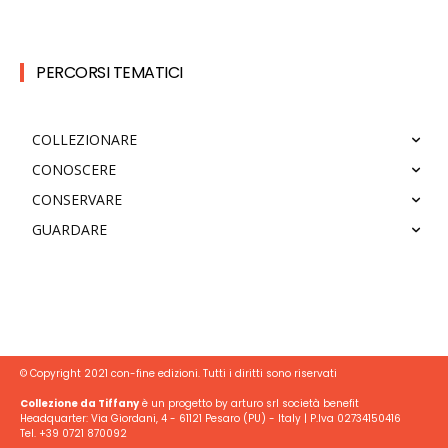
PERCORSI TEMATICI
COLLEZIONARE
CONOSCERE
CONSERVARE
GUARDARE
© Copyright 2021 con-fine edizioni. Tutti i diritti sono riservati
Collezione da Tiffany
è un progetto by arturo srl società benefit
Headquarter: Via Giordani, 4 - 61121 Pesaro (PU) - Italy | P.Iva 02734150416
Tel. +39 0721 870092