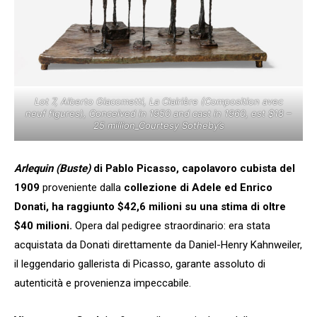
Lot 7, Alberto Giacometti, La Clairière (Composition avec
neuf figures), Conceived in 1950 and cast in 1960, est $18 –
25 million_Courtesy Sotheby’s
Arlequin (Buste)
di Pablo Picasso, capolavoro cubista del
1909
proveniente dalla
collezione di Adele ed Enrico
Donati, ha raggiunto $42,6 milioni su una stima di oltre
$40 milioni.
Opera dal pedigree straordinario: era stata
acquistata da Donati direttamente da Daniel-Henry Kahnweiler,
il leggendario gallerista di Picasso, garante assoluto di
autenticità e provenienza impeccabile.