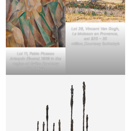
Lot 28, Vincent Van Gogh,
La Moisson en Provence,
est $25 – 35
million_Courtesy Sotheby’s
Lot 11, Pablo Picasso
Arlequin (Buste) 1909 In the
region of $40m_Courtesy
Sotheby’s