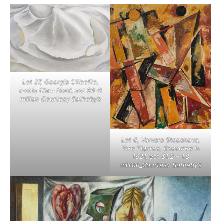
Lot 27, Georgia O’Keeffe,
Inside Clam Shell, est $6-8
million_Courtesy Sotheby’s
Lot 6, Varvara Stepanova,
Two Figures, Executed in
1921, est $1.2 – 1.8
million_Courtesy Sotheby’s