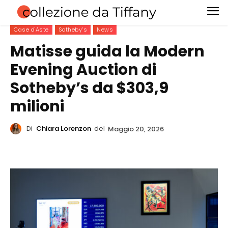
Case d'Aste
Sotheby’s
News
Matisse guida la Modern
Evening Auction di
Sotheby’s da $303,9
milioni
Di
Chiara Lorenzon
del
Maggio 20, 2026