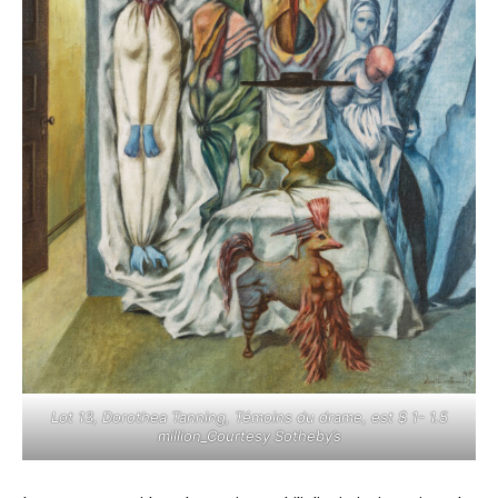
Lot 13, Dorothea Tanning, Témoins du drame, est $ 1- 1.5
million_Courtesy Sotheby’s