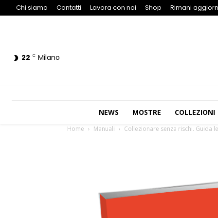
Chi siamo
Contatti
Lavora con noi
Shop
Rimani aggiorn
22
Milano
C
NEWS
MOSTRE
COLLEZIONI
Home
Manuali
Collezionare senza rischi. Guida leg