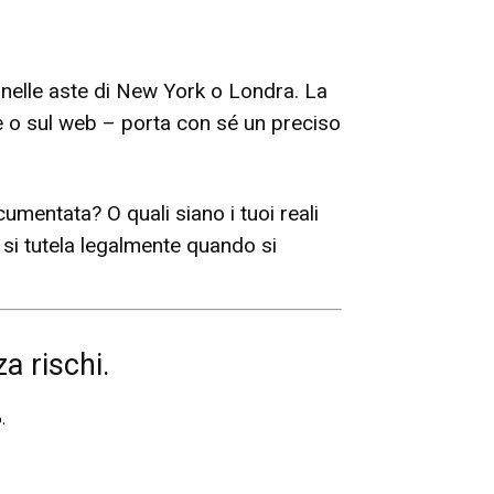
o nelle aste di New York o Londra. La
te o sul web – porta con sé un preciso
mentata? O quali siano i tuoi reali
i si tutela legalmente quando si
a rischi.
o
.