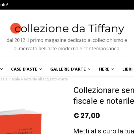
ato!
dal 2012 il primo magazine dedicato al collezionismo e
al mercato dell'arte moderna e contemporanea.
CASE D’ASTE
GALLERIE D’ARTE
FIERE
LIBRI
ale, fiscale e notarile all’acquisto d’arte
Collezionare sen
fiscale e notaril
€
27,00
Metti al sicuro la tu