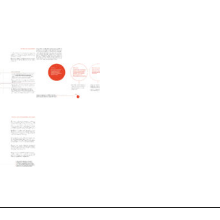
fiscale
e
notarile
all'acquisto
d'arte
quantità