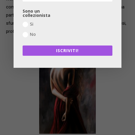
compresa tra 3.000–3.600 €, un olio su tela che sembra una
Sono un
partitura. Pili, anche compositore, lavora con cura sulle
collezionista
sfumature emotive del ritratto. Volti delicati, sguardi sospesi,
Si
profondità dell’interiorità. Opera firmata, recente.
No
ISCRIVITI!