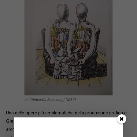
de Chirico:Gli Archeologi (1969)
Una delle opere più emblematiche della produzione grafica di
Giorgio De Chirico:Gli Archeologi (1969)
, i corpi sono
architetture, le forme evocano l’eternità. Questa litografia