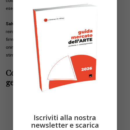
colorata a mano è parte di un’edizione rarissima (solo 10
esemplari). Stima: 3.000–3.500 €
Salvador Dalí – Les Invalides (1963)
, una Parigi irreale,
reinventata dallo sguardo surrealista di Dalí. La stampa,
firmata nel piatto, unisce simboli architettonici e visioni
oniriche. Un omaggio monumentale e sognante con una
stima di 3.000–4.000 €
Contemporanea: materia viva e
gesti del presente
Iscriviti alla nostra
newsletter e scarica