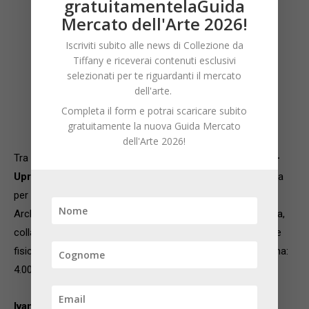
gratuitamentelaGuida
Mercato dell'Arte 2026!
Iscriviti subito alle news di Collezione da
Tiffany e riceverai contenuti esclusivi
selezionati per te riguardanti il mercato
dell'arte.
Completa il form e potrai scaricare subito
gratuitamente la nuova Guida Mercato
Cristine Balarine – Uprising_xxL
dell'Arte 2026!
Tra le opere contemporanee troviamo
Cristine Balarine –
Uprising_xxL
, una tela imponente (155×175 cm), realizzata
per una personale in collaborazione con il Museo
Archeologico delle Eolie. L’artista brasiliana mescola pittura,
collage e pastelli per costruire una narrazione primordiale e
fisica, tra tempo arcaico e sensibilità contemporanea. Stima:
4.000–4.800 €
Ivan Pili – Impressions No.8 (2025)
con una stima