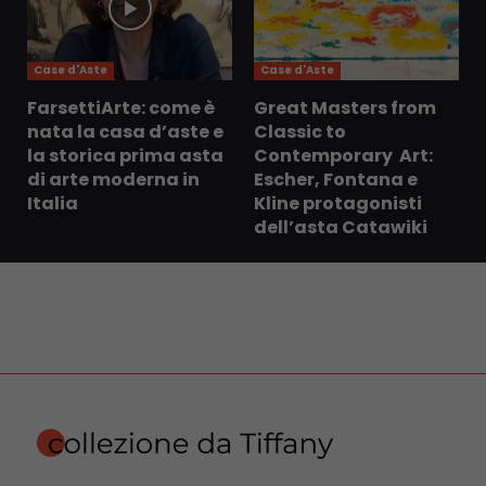
Case d'Aste
Case d'Aste
FarsettiArte: come è
Great Masters from
nata la casa d’aste e
Classic to
la storica prima asta
Contemporary Art:
di arte moderna in
Escher, Fontana e
Italia
Kline protagonisti
dell’asta Catawiki