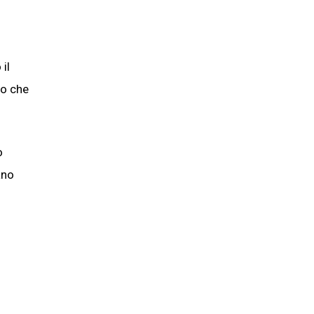
il
co che
o
ano