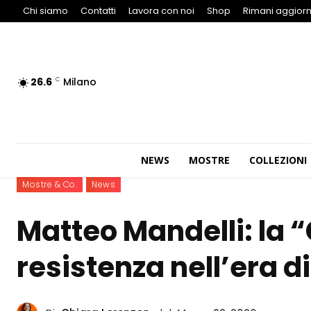
Chi siamo
Contatti
Lavora con noi
Shop
Rimani aggiorn
26.6
Milano
C
NEWS
MOSTRE
COLLEZIONI
Mostre & Co.
News
Matteo Mandelli: la
resistenza nell’era d