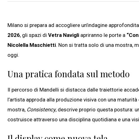
Milano si prepara ad accogliere un’indagine approfondit
2026
, gli spazi di
Vetra Navigli
apriranno le porte a
“Con
Nicolella Maschietti
. Non si tratta solo di una mostra, m
oggi.
Una pratica fondata sul metodo
Il percorso di Mandelli si distacca dalle traiettorie acc
l’artista approda alla produzione visiva con una maturità ch
mostra,
Consistency
, descrive proprio questa postura: u
costruisce attraverso una disciplina quotidiana e una vis
Il display come nuova tela