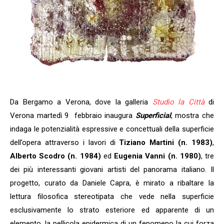
Da Bergamo a Verona, dove la galleria
Studio la Città
di
Verona martedì 9 febbraio inaugura
Superficial
, mostra che
indaga le potenzialità espressive e concettuali della superficie
dell’opera attraverso i lavori di
Tiziano Martini (n. 1983)
,
Alberto Scodro (n. 1984)
ed
Eugenia Vanni (n. 1980)
, tre
dei più interessanti giovani artisti del panorama italiano. Il
progetto, curato da Daniele Capra, è mirato a ribaltare la
lettura filosofica stereotipata che vede nella superficie
esclusivamente lo strato esteriore ed apparente di un
elemento, la pellicola epidermica di un fenomeno la cui forza