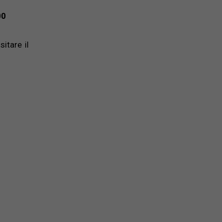
00
itare il