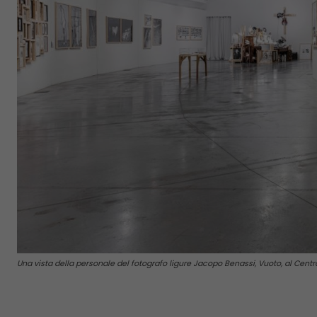
Una vista della personale del fotografo ligure Jacopo Benassi, Vuoto, al Centr