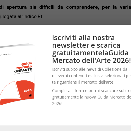
i apertura sia difficili da comprendere, per la variab
i
, legata all’indice Rt.
bani
, anche nei giorni festivi,
per non sovraccaricare il sis
Iscriviti alla nostra
sei in sicurezza.
newsletter e scarica
gratuitamentelaGuida
Mercato dell'Arte 2026!
stituzioni culturali sono la Toscana, la Campania, il Mo
nto.
Ecco quindi 6 mostre da non perdere, in zona gialla!
Iscriviti subito alle news di Collezione da T
riceverai contenuti esclusivi selezionati pe
te riguardanti il mercato dell'arte.
Completa il form e potrai scaricare subito
gratuitamente la nuova Guida Mercato del
o scultore – museo Novecento
2026!