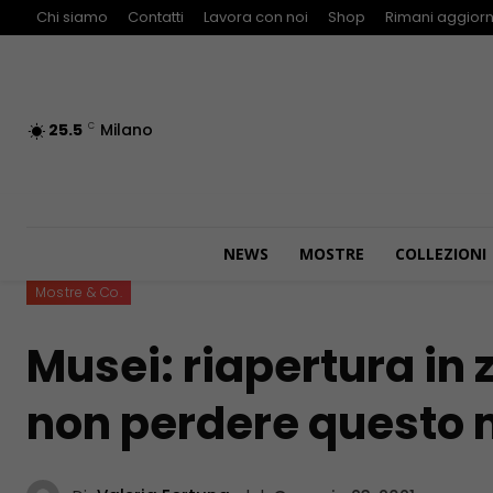
Chi siamo
Contatti
Lavora con noi
Shop
Rimani aggiorn
25.5
Milano
C
NEWS
MOSTRE
COLLEZIONI
Mostre & Co.
Musei: riapertura in 
non perdere questo