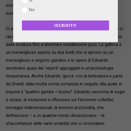
scoviamo una splendida porta in stile Liberty alla quale
No
suoniamo il campanello.
ISCRIVITI!
Ci accolgono Fernanda Garcia Marino e Edoardo Aruta che ci
raccontano il percorso che si compone di lavori che partono
dalla scultura fino a diventare installazione pura. La galleria è
un meraviglioso spazio su due livelli che si aprono su un
meraviglioso e segreto giardino e le opere di Edoardo
sembrano quasi dei ‘reperti’ appoggiati in un’archeologia
temporanea. Anche Edoardo ‘gioca’ con la letteratura e parte
da Orwell, dalla rivolta ormai compiuta in seguito alla quale si
impone il “quattro gambe = buono”. Edoardo racconta di sogni
e utopie, di mutazioni e riflessioni sui fenomeni collettivi,
immagini tridimensionali, di enorme profondità, che
definiscono – e, in qualche modo dissezionano – le
sfaccettature delle varie umanità che ci circondano.