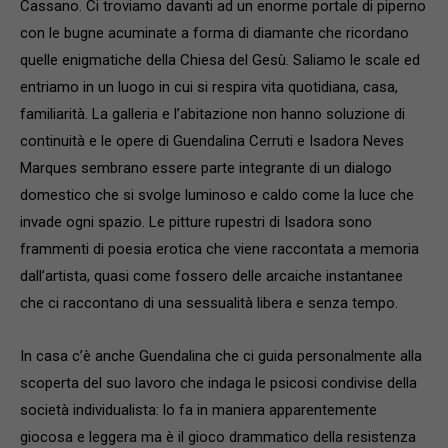
Cassano. Ci troviamo davanti ad un enorme portale di piperno
con le bugne acuminate a forma di diamante che ricordano
quelle enigmatiche della Chiesa del Gesù. Saliamo le scale ed
entriamo in un luogo in cui si respira vita quotidiana, casa,
familiarità. La galleria e l’abitazione non hanno soluzione di
continuità e le opere di Guendalina Cerruti e Isadora Neves
Marques sembrano essere parte integrante di un dialogo
domestico che si svolge luminoso e caldo come la luce che
invade ogni spazio. Le pitture rupestri di Isadora sono
frammenti di poesia erotica che viene raccontata a memoria
dall’artista, quasi come fossero delle arcaiche instantanee
che ci raccontano di una sessualità libera e senza tempo.
In casa c’è anche Guendalina che ci guida personalmente alla
scoperta del suo lavoro che indaga le psicosi condivise della
società individualista: lo fa in maniera apparentemente
giocosa e leggera ma è il gioco drammatico della resistenza