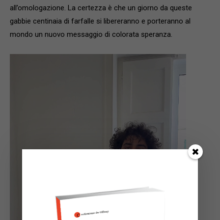
all’omologazione. La certezza è che un giorno da queste
gabbie centinaia di farfalle si libereranno e porteranno al
mondo un nuovo messaggio di colorata speranza.