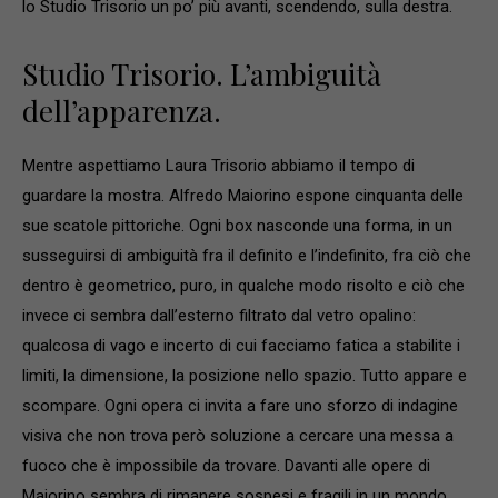
lo Studio Trisorio un po’ più avanti, scendendo, sulla destra.
Studio Trisorio. L’ambiguità
dell’apparenza.
Mentre aspettiamo Laura Trisorio abbiamo il tempo di
guardare la mostra. Alfredo Maiorino espone cinquanta delle
sue scatole pittoriche. Ogni box nasconde una forma, in un
susseguirsi di ambiguità fra il definito e l’indefinito, fra ciò che
dentro è geometrico, puro, in qualche modo risolto e ciò che
invece ci sembra dall’esterno filtrato dal vetro opalino:
qualcosa di vago e incerto di cui facciamo fatica a stabilite i
limiti, la dimensione, la posizione nello spazio. Tutto appare e
scompare. Ogni opera ci invita a fare uno sforzo di indagine
visiva che non trova però soluzione a cercare una messa a
fuoco che è impossibile da trovare. Davanti alle opere di
Maiorino sembra di rimanere sospesi e fragili in un mondo