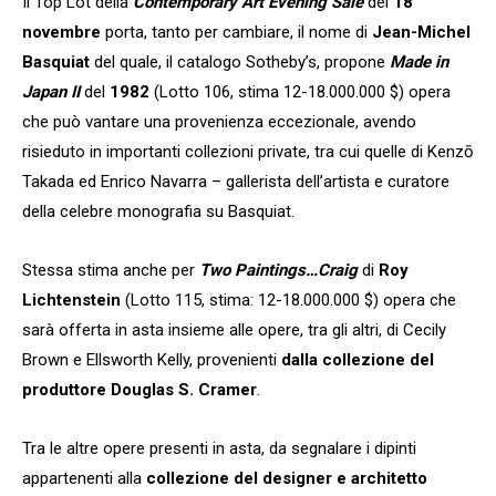
Il Top Lot della
Contemporary Art Evening Sale
del
18
novembre
porta, tanto per cambiare, il nome di
Jean-Michel
Basquiat
del quale, il catalogo Sotheby’s, propone
Made in
Japan II
del
1982
(Lotto 106, stima 12-18.000.000 $) opera
che può vantare una provenienza eccezionale, avendo
risieduto in importanti collezioni private, tra cui quelle di Kenzō
Takada ed Enrico Navarra – gallerista dell’artista e curatore
della celebre monografia su Basquiat.
Stessa stima anche per
Two Paintings…Craig
di
Roy
Lichtenstein
(Lotto 115, stima: 12-18.000.000 $) opera che
sarà offerta in asta insieme alle opere, tra gli altri, di Cecily
Brown e Ellsworth Kelly, provenienti
dalla collezione del
produttore
Douglas S. Cramer
.
Tra le altre opere presenti in asta, da segnalare i dipinti
appartenenti alla
collezione del designer e architetto