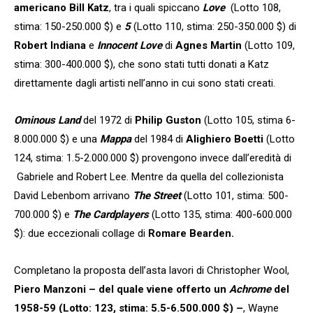
americano
Bill Katz
, tra i quali spiccano
Love
(Lotto 108,
stima: 150-250.000 $) e
5
(Lotto 110, stima: 250-350.000 $) di
Robert Indiana
e
Innocent Love
di
Agnes Martin
(Lotto 109,
stima: 300-400.000 $), che sono stati tutti donati a Katz
direttamente dagli artisti nell’anno in cui sono stati creati.
Ominous Land
del 1972 di
Philip Guston
(Lotto 105, stima 6-
8.000.000 $) e una
Mappa
del 1984 di
Alighiero Boetti
(Lotto
124, stima: 1.5-2.000.000 $) provengono invece dall’eredità di
Gabriele and Robert Lee. Mentre da quella del collezionista
David Lebenbom arrivano
The Street
(Lotto 101, stima: 500-
700.000 $) e
The Cardplayers
(Lotto 135, stima: 400-600.000
$): due eccezionali collage di
Romare Bearden.
Completano la proposta dell’asta lavori di Christopher Wool,
Piero Manzoni – del quale viene offerto un
Achrome
del
1958-59 (Lotto: 123, stima: 5.5-6.500.000 $) –
, Wayne