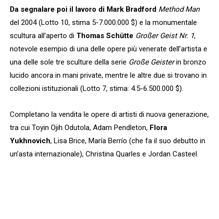
Da segnalare poi il lavoro di Mark Bradford
Method Man
del 2004 (Lotto 10, stima 5-7.000.000 $) e l
a monumentale
scultura all’aperto di
Thomas Schütte
Großer Geist Nr. 1
,
notevole esempio di una delle opere più venerate dell’artista e
una delle sole tre sculture della serie
Große Geister
in bronzo
lucido ancora in mani private, mentre le altre due si trovano in
collezioni istituzionali (Lotto 7, stima: 4.5-6.500.000 $).
Completano la vendita le opere di artisti di nuova generazione,
tra cui Toyin Ojih Odutola, Adam Pendleton,
Flora
Yukhnovich
, Lisa Brice, María Berrío (che fa il suo debutto in
un’asta internazionale), Christina Quarles e Jordan Casteel.