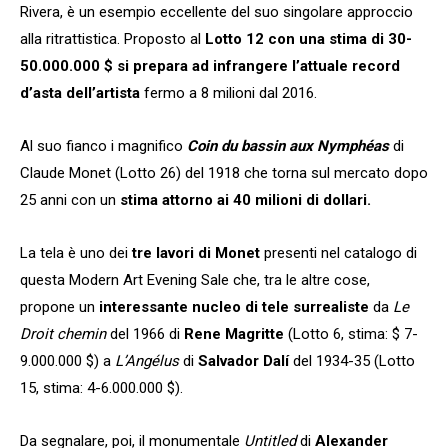
Rivera, è un esempio eccellente del suo singolare approccio
alla ritrattistica. Proposto al
Lotto 12 con una stima di 30-
50.000.000 $
si prepara ad infrangere l’attuale record
d’asta dell’artista
fermo a 8 milioni dal 2016.
Al suo fianco i magnifico
Coin du bassin aux Nymphéas
di
Claude Monet (Lotto 26) del 1918 che torna sul mercato dopo
25 anni con un
stima attorno ai 40 milioni di dollari.
La tela è uno dei
tre lavori di Monet
presenti nel catalogo di
questa Modern Art Evening Sale che, tra le altre cose,
propone un
interessante nucleo di tele surrealiste
da
Le
Droit chemin
del 1966 di
Rene Magritte
(Lotto 6, stima: $ 7-
9.000.000 $) a
L’Angélus
di
Salvador Dalí
del 1934-35 (Lotto
15, stima: 4-6.000.000 $).
Da segnalare, poi, il monumentale
Untitled
di
Alexander