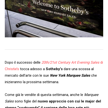
Dopo il successo delle
20th/21st Century Art Evening Sales
di
Christie’s
tocca adesso a
Sotheby’s
dare una scossa al
mercato dell’arte con le sue
New York Marquee Sales
che
inizieranno la prossima settimana.
Come già le vendite di questa settimana, anche le
Marquee
Sales
sono figlie del
nuovo approccio con cui le major del
stanno “costruendo” il copione delle loro aste più