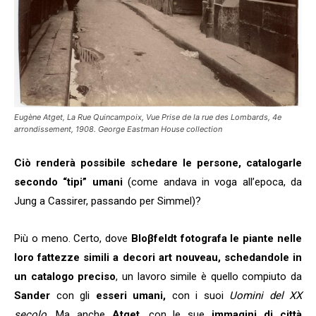
Eugène Atget, La Rue Quincampoix, Vue Prise de la rue des Lombards, 4e
arrondissement, 1908. George Eastman House collection
Ciò renderà possibile schedare le persone, catalogarle
secondo “tipi” umani
(come andava in voga all’epoca, da
Jung a Cassirer, passando per Simmel)?
Più o meno. Certo, dove
Bloβfeldt fotografa le piante nelle
loro fattezze simili a decori art nouveau, schedandole in
un catalogo preciso
, un lavoro simile è quello compiuto da
Sander
con gli
esseri umani,
con i suoi
Uomini del XX
secolo
. Ma anche
Atget
, con le sue
immagini di città