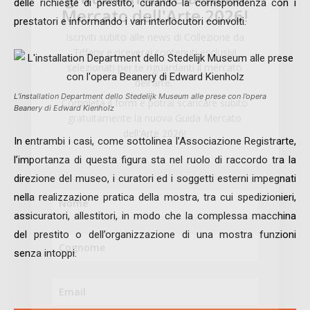
delle richieste di prestito, curando la corrispondenza con i
Mercato dell'Arte 2026!
prestatori e informando i vari interlocutori coinvolti.
Iscriviti subito alle news di Collezione da
Tiffany e riceverai contenuti esclusivi
selezionati per te riguardanti il mercato
dell'arte.
L’installation Department dello Stedelijk Museum alle prese con l’opera
Completa il form e potrai scaricare subito
Beanery di Edward Kienholz
gratuitamente la nuova Guida Mercato
dell'Arte 2026!
In entrambi i casi, come sottolinea l’Associazione Registrarte,
l’importanza di questa figura sta nel ruolo di raccordo tra la
direzione del museo, i curatori ed i soggetti esterni impegnati
nella realizzazione pratica della mostra, tra cui spedizionieri,
assicuratori, allestitori, in modo che la complessa macchina
del prestito o dell’organizzazione di una mostra funzioni
senza intoppi.