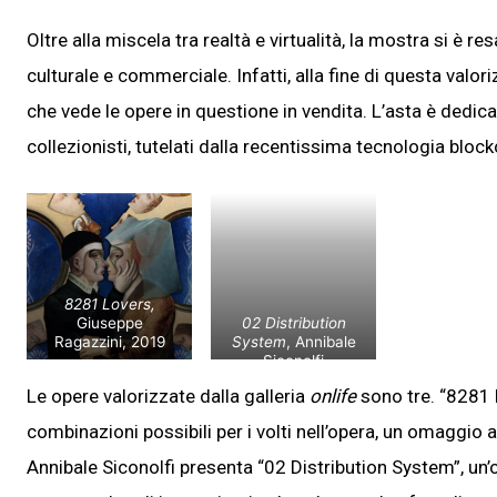
Oltre alla miscela tra realtà e virtualità, la mostra si è 
culturale e commerciale. Infatti, alla fine di questa valor
che vede le opere in questione in vendita. L’asta è dedicat
collezionisti, tutelati dalla recentissima tecnologia block
8281 Lovers,
Giuseppe
02 Distribution
Ragazzini, 2019
System
, Annibale
Siconolfi
Le opere valorizzate dalla galleria
onlife
sono tre. “8281 L
combinazioni possibili per i volti nell’opera, un omaggio 
Annibale Siconolfi presenta “02 Distribution System”, un’o