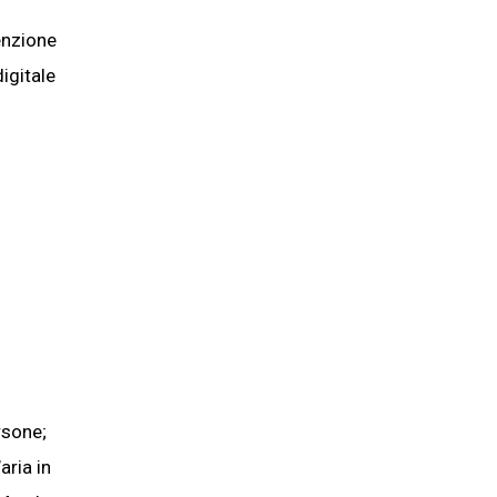
tenzione
digitale
rsone;
aria in