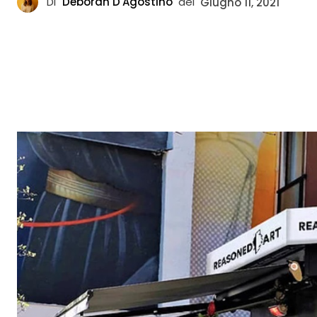
Di
Deborah D'Agostino
del
Giugno 11, 2021