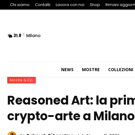
Chi siamo
Contatti
Lavora con noi
Shop
Rimani aggiorn
31.8
Milano
C
NEWS
MOSTRE
COLLEZIONI
Mostre & Co.
Reasoned Art: la pri
crypto-arte a Milano