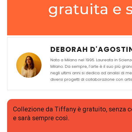
DEBORAH D'AGOSTI
Nata a Milano nel 1995. Laureata in Scienz
Milano. Da sempre, l’arte è il suo più gra
negli ultimi anni si dedica ad analisi di me
diversi progetti di collaborazione con artis
Collezione da Tiffany è gratuito, senza
e sarà sempre così.