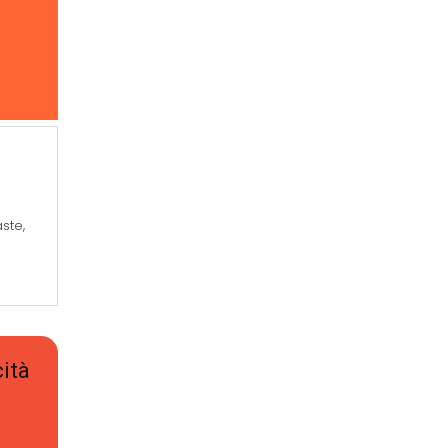
a
ste,
ità