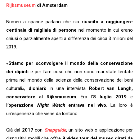
Rijksmuseum
di Amsterdam
.
Numeri a spanne parlano che sia
riuscito a raggiungere
centinaia di migliaia di persone
nel momento in cui erano
chiusi o parzialmente aperti a differenza dei circa 3 milioni del
2019.
«
Stiamo per sconvolgere il mondo della conservazione
dei dipinti
e per fare cose che non sono mai state tentate
prima nel mondo della scienza della conservazione dei beni
culturali»,
dichiarò
in una intervista
Robert van Langh,
conservatore al Rijksmuseum
. Era l’
8 luglio 2019
e
l’operazione
Night Watch
entrava nel vivo
. La loro è
un’esperienza che viene da lontano.
Già dal
2017
con
Snapguide
, un sito web o applicazione per
dispositivi mobili che offre
9 video tour del museo girati da