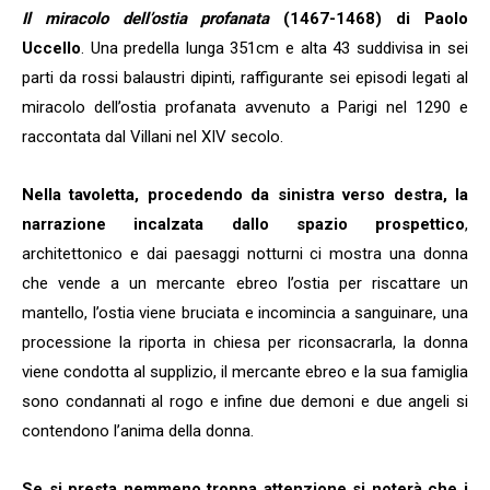
Il miracolo dell’ostia profanata
(1467-1468) di Paolo
Uccello
. Una predella lunga 351cm e alta 43 suddivisa in sei
parti da rossi balaustri dipinti, raffigurante sei episodi legati al
miracolo dell’ostia profanata avvenuto a Parigi nel 1290 e
raccontata dal Villani nel XIV secolo.
Nella tavoletta, procedendo da sinistra verso destra, la
narrazione incalzata dallo spazio prospettico
,
architettonico e dai paesaggi notturni ci mostra una donna
che vende a un mercante ebreo l’ostia per riscattare un
mantello, l’ostia viene bruciata e incomincia a sanguinare, una
processione la riporta in chiesa per riconsacrarla, la donna
viene condotta al supplizio, il mercante ebreo e la sua famiglia
sono condannati al rogo e infine due demoni e due angeli si
contendono l’anima della donna.
Se si presta nemmeno troppa attenzione si noterà che i