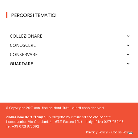
PERCORSI TEMATICI
COLLEZIONARE
CONOSCERE
CONSERVARE
GUARDARE
© Copyright 2021 con-fine edizioni. Tutti i diritti sono riservati
Collezione da Tiffany
è un progetto by arturo srl società benefit
Headquarter: Via Giordani, 4 - 61121 Pesaro (PU) - Italy | P.Iva 02734150416
Tel. +39 0721 870092
Privacy Policy
-
Cookie Policy