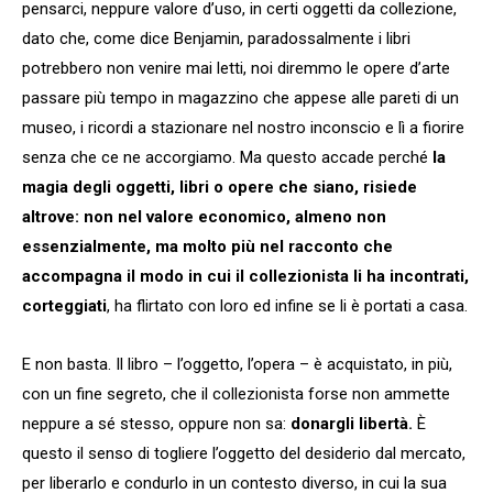
pensarci, neppure valore d’uso, in certi oggetti da collezione,
dato che, come dice Benjamin, paradossalmente i libri
potrebbero non venire mai letti, noi diremmo le opere d’arte
passare più tempo in magazzino che appese alle pareti di un
museo, i ricordi a stazionare nel nostro inconscio e lì a fiorire
senza che ce ne accorgiamo. Ma questo accade perché
la
magia degli oggetti, libri o opere che siano, risiede
altrove: non nel valore economico, almeno non
essenzialmente, ma molto più nel racconto che
accompagna il modo in cui il collezionista li ha incontrati,
corteggiati
, ha flirtato con loro ed infine se li è portati a casa.
E non basta. Il libro – l’oggetto, l’opera – è acquistato, in più,
con un fine segreto, che il collezionista forse non ammette
neppure a sé stesso, oppure non sa:
donargli libertà.
È
questo il senso di togliere l’oggetto del desiderio dal mercato,
per liberarlo e condurlo in un contesto diverso, in cui la sua