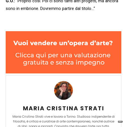
G.O.:
“Proprio così. Poi ci sono tanti altri progetti, ma ancora
sono in embrione. Dovremmo partire dal titolo
…
“
MARIA CRISTINA STRATI
Maria Cristina Strati vive e lavora a Torino. Studiosa indipendente di
filosofia, è critica e curatrice di arte contemporanea, nonché autrice
di libri, saggi e racconti. Convinta che davvero l’arte sia tutta