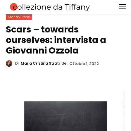
Storia&Storie
Scars – towards
ourselves: intervista a
Giovanni Ozzola
Di
Maria Cristina Strati
del
Ottobre 1, 2022