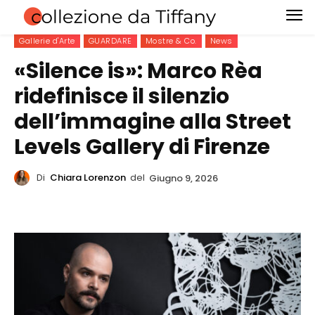
Gallerie d'Arte
GUARDARE
Mostre & Co.
News
«Silence is»: Marco Rèa
ridefinisce il silenzio
dell’immagine alla Street
Levels Gallery di Firenze
Di
Chiara Lorenzon
del
Giugno 9, 2026