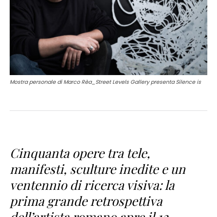
Mostra personale di Marco Rèa_Street Levels Gallery presenta Silence is
Cinquanta opere tra tele,
manifesti, sculture inedite e un
ventennio di ricerca visiva: la
prima grande retrospettiva
dell’artista romano apre il 12