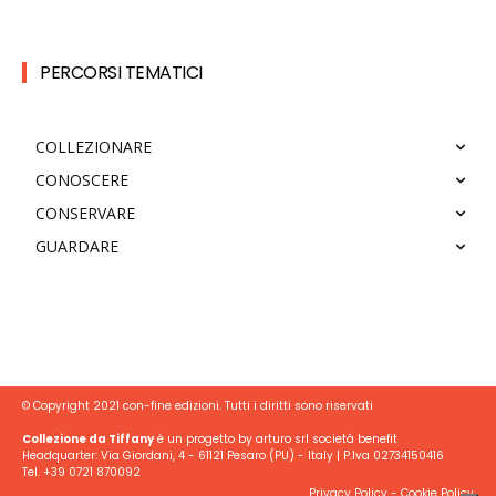
PERCORSI TEMATICI
COLLEZIONARE
CONOSCERE
CONSERVARE
GUARDARE
© Copyright 2021 con-fine edizioni. Tutti i diritti sono riservati
Collezione da Tiffany
è un progetto by arturo srl società benefit
Headquarter: Via Giordani, 4 - 61121 Pesaro (PU) - Italy | P.Iva 02734150416
Tel. +39 0721 870092
Privacy Policy
-
Cookie Policy