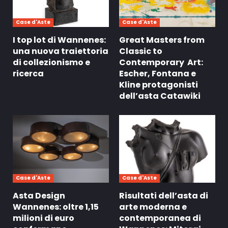
Case d'Aste
Case d'Aste
I top lot di Wannenes:
Great Masters from
una nuova traiettoria
Classic to
di collezionismo e
Contemporary Art:
ricerca
Escher, Fontana e
Kline protagonisti
dell’asta Catawiki
Case d'Aste
Case d'Aste
Asta Design
Risultati dell’asta di
Wannenes: oltre 1,15
arte moderna e
milioni di euro
contemporanea di