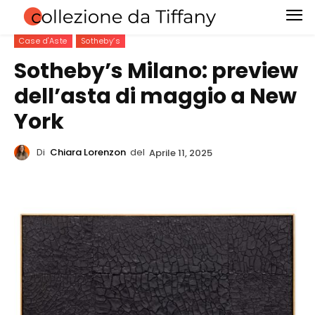
Case d'Aste
Sotheby’s
Sotheby’s Milano: preview
dell’asta di maggio a New
York
Di
Chiara Lorenzon
del
Aprile 11, 2025