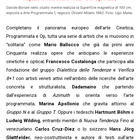
Davide Boriani nello studio mentre realizza la Superficie magnetica di 100 cm,
esposta a Arte Programmata 1, negozio Olivetti Milano 1962. Foto: Ugo Mulas
Completano il panorama europeo dell’arte Cinetica,
Programmata e Op, tutta una serie di artisti che si muovono in
“solitaria” come
Mario Ballocco
che già dai primi anni
Cinquanta realizza opere che anticipano le esperienze
cinetiche e optical;
Francesco Costalonga
che partecipa alla
fondazione del gruppo
Dialettica delle Tendenze
e
Verifica
8+1
con artisti veneti attivi nell’ambito delle ricerche dell’arte
concreta e strutturalista;
Dadamaino
che partendo
dall’esperienza di
Azimuth
si orienta verso l’arte
programmata;
Marina Apollonio
che gravita attorno al
Gruppo N
e al
Gruppo T
. Oppure i tedeschi
Hartmunt Böhm
e
Ludwig Wilding
, entrambi membri di
Nuova Tendenza
. Fino al
venezuelano
Carlos Cruz-Diez
o lo svizzero
Hans Jörg
Glattfelder
, neo-costruttivista e autore di testi sull’arte