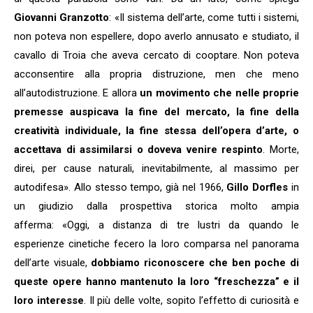
Giovanni Granzotto
: «Il sistema dell’arte, come tutti i sistemi,
non poteva non espellere, dopo averlo annusato e studiato, il
cavallo di Troia che aveva cercato di cooptare. Non poteva
acconsentire alla propria distruzione, men che meno
all’autodistruzione. E allora
un movimento che nelle proprie
premesse auspicava la fine del mercato, la fine della
creatività individuale, la fine stessa dell’opera d’arte, o
accettava di assimilarsi o doveva venire respinto
. Morte,
direi, per cause naturali, inevitabilmente, al massimo per
autodifesa». Allo stesso tempo, già nel 1966,
Gillo Dorfles
in
un giudizio dalla prospettiva storica molto ampia
afferma: «Oggi, a distanza di tre lustri da quando le
esperienze cinetiche fecero la loro comparsa nel panorama
dell’arte visuale,
dobbiamo riconoscere che ben poche di
queste opere hanno mantenuto la loro “freschezza” e il
loro interesse
. Il più delle volte, sopito l’effetto di curiosità e