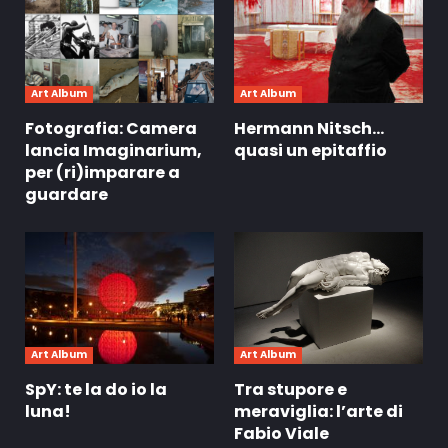
Art Album
Art Album
Fotografia: Camera
Hermann Nitsch…
lancia Imaginarium,
quasi un epitaffio
per (ri)imparare a
guardare
Art Album
Art Album
SpY: te la do io la
Tra stupore e
luna!
meraviglia: l’arte di
Fabio Viale