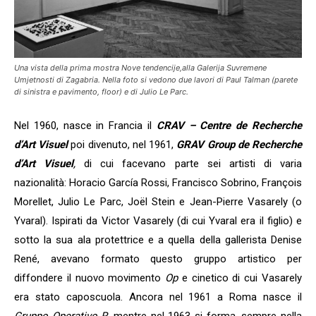
Una vista della prima mostra Nove tendencije,alla Galerija Suvremene
Umjetnosti di Zagabria. Nella foto si vedono due lavori di Paul Talman (parete
di sinistra e pavimento, floor) e di Julio Le Parc.
Nel 1960, nasce in Francia il
CRAV – Centre de Recherche
d’Art Visuel
poi divenuto, nel 1961,
GRAV Group de Recherche
d’Art Visuel
,
di cui facevano parte sei artisti di varia
nazionalità: Horacio García Rossi, Francisco Sobrino, François
Morellet, Julio Le Parc, Joël Stein e Jean-Pierre Vasarely (o
Yvaral). Ispirati da Victor Vasarely (di cui Yvaral era il figlio) e
sotto la sua ala protettrice e a quella della gallerista Denise
René, avevano formato questo gruppo artistico per
diffondere il nuovo movimento
Op
e cinetico di cui Vasarely
era stato caposcuola. Ancora nel 1961 a Roma nasce il
Gruppo Operativo R
, mentre nel 1963 si forma, sempre nella