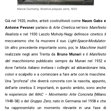
Marcel Duchamp, Rotative plaques verre, 1920
Già nel 1920, inoltre, artisti costruttivisti come
Naum Gabo e
Antoine Pevsner
parlano di
Arte Cinetica
nel loro
Manifesto
Realista
e nel 1930 Laszlo Moholy-Nagy definisce cinetico il
meccanismo che fa muovere il suo
Light-Space-Modulator
.
Un altro precedente importante sono, poi, le
Macchine Inutili
realizzate negli anni Trenta da
Bruno Munari
e il
Manifesto
del macchinismo
pubblicato sempre da Munari nel 1952 e
dove l’artista italiano invitava i colleghi ad abbandonare tela,
colori e scalpello e a cominciare a fare arte con le macchine.
Una “profezia” che diverrà concreta con la nascita, appunto,
dell’arte cinetica. E importanti, in questo ambito, sono anche
le esperienze del
MAC – Movimento Arte Concreta
(Milano
1948-58) o del
Gruppo Zero
, nato in Germania nel 1958 e che
ha rappresentato un momento rilevante in una fase di