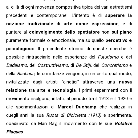
al di là di ogni movenza compositiva tipica dei vari astrattismi
precedenti e contemporanei. L’intento è di
superare la
nozione tradizionale di arte come espressione
, e di
puntare al
coinvolgimento dello spettatore
non
sul piano
puramente formale o emozionale, ma su quello
percettivo e
psicologico
». Il precedente storico di queste ricerche è
possibile rintracciarlo nelle esperienze del
Futurismo
e del
Dadaismo
, del
Costruttivismo
, di
De Stijl
, del
Concretismo
e
della
Bauhaus
, le cui istanze vengono, in un certo qual modo,
rivitalizzate dagli artisti “cinetici” attraverso una
nuova
relazione tra arte e tecnologia
. I primi esperimenti con il
movimento risalgono, infatti, al periodo tra il 1913 e il 1920 e
alle sperimentazioni di
Marcel Duchamp
che realizza in
quegli anni la sua
Ruota di Bicicletta (1913)
e sperimenta,
coadiuvato da Man Ray, il movimento con le sue
Rotative
Plaques
.