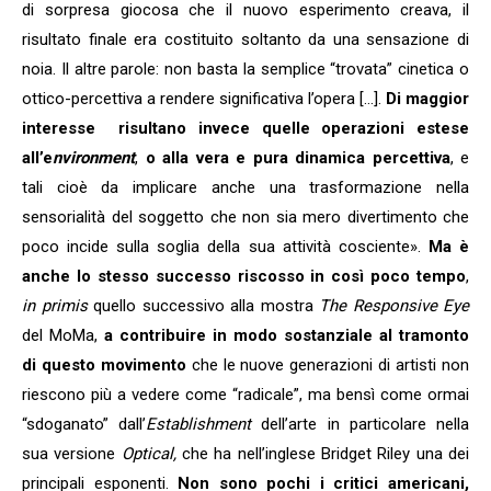
di sorpresa giocosa che il nuovo esperimento creava, il
risultato finale era costituito soltanto da una sensazione di
noia. Il altre parole: non basta la semplice “trovata” cinetica o
ottico-percettiva a rendere significativa l’opera […].
Di maggior
interesse risultano invece quelle operazioni estese
all’e
nvironment
,
o alla vera e pura dinamica percettiva
, e
tali cioè da implicare anche una trasformazione nella
sensorialità del soggetto che non sia mero divertimento che
poco incide sulla soglia della sua attività cosciente».
Ma è
anche lo stesso successo riscosso in così poco tempo
,
in primis
quello successivo alla mostra
The Responsive Eye
del MoMa,
a contribuire in modo sostanziale al tramonto
di questo movimento
che le nuove generazioni di artisti non
riescono più a vedere come “radicale”, ma bensì come ormai
“sdoganato” dall’
Establishment
dell’arte in particolare nella
sua versione
Optical,
che ha nell’inglese Bridget Riley una dei
principali esponenti.
Non sono pochi i critici americani,