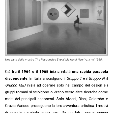
Una vista della mostra The Responsive Eye al MoMa di New York nel 1965.
Già
tra il 1964 e il 1965 inizia
infatti
una rapida parabola
discendente
. In Italia si sciolgono il
Gruppo T
e il
Gruppo N
; il
Gruppo MID
inizia ad operare solo nel campo del design e i
gruppi romani si sciolgono o virano verso altre ricerche come
molti dei principali esponenti. Solo Alviani, Biasi, Colombo e
Grazia Varisco proseguono la loro avventura artistica. I motivi
di questa parabola sono vari. Da un lato, come spiega