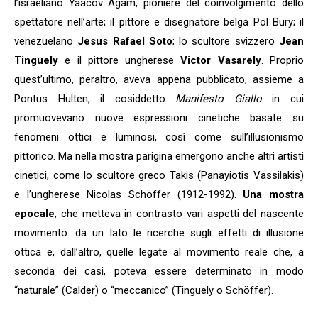
l’israeliano Yaacov Agam, pioniere del coinvolgimento dello
spettatore nell’arte; il pittore e disegnatore belga Pol Bury; il
venezuelano
Jesus Rafael Soto
; lo scultore svizzero
Jean
Tinguely
e il pittore ungherese
Victor Vasarely
. Proprio
quest’ultimo, peraltro, aveva appena pubblicato, assieme a
Pontus Hulten, il cosiddetto
Manifesto Giallo
in cui
promuovevano nuove espressioni cinetiche basate su
fenomeni ottici e luminosi, così come sull’illusionismo
pittorico. Ma nella mostra parigina emergono anche altri artisti
cinetici, come lo scultore greco Takis (Panayiotis Vassilakis)
e l’ungherese Nicolas Schöffer (1912-1992).
Una mostra
epocale
, che metteva in contrasto vari aspetti del nascente
movimento: da un lato le ricerche sugli effetti di illusione
ottica e, dall’altro, quelle legate al movimento reale che, a
seconda dei casi, poteva essere determinato in modo
“naturale” (Calder) o “meccanico” (Tinguely o Schöffer).