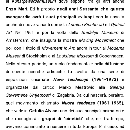
al
Kunstgewerbemuseum
dove espone, tra gli altri anche
Enzo Mari
. Ed
è
proprio
negli anni Sessanta che questa
avanguardia avrà i suoi principali sviluppi
con la nascita
anche di nuove varianti come la
Lumino Kinetic art
e l’
Optical
Art
. Nel 1961 è poi la volta dello
Stedelijk Museum
di
Amsterdam, che inaugura la mostra
Moving Movement
che
poi, con il titolo di
Movement in Art
, andrà in tour al
Moderna
Museet
di Stockholm e al
Louisiana Museum
di Copenhagen.
Nello stesso periodo, un ruolo fondamentale nella diffusione
di queste ricerche artistiche fu svolto da una serie di
esposizioni chiamate
Nove Tendencije
(1961-1973)
e
organizzate dal critico Marko Mestrovic alla
Galerija
Suvremene Umjetnosti
di Zagabria. Da qui nascerà, peraltro,
quel movimento chiamato
Nuova tendenza
(1961-1965)
,
che vede in
Getulio Alviani
uno dei suoi principali animatori e
che raccoglierà i
gruppi di “cinetisti”
che, nel frattempo,
avevano cominciato a nascere in tutta Europa. E’ il caso, ad