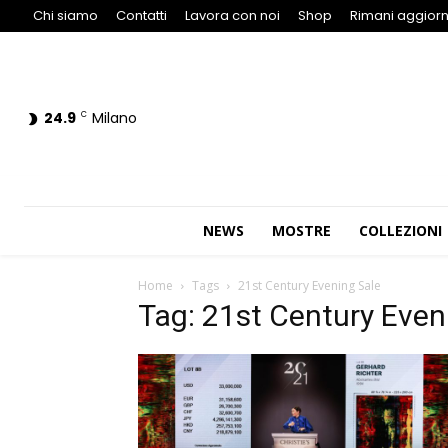
Chi siamo
Contatti
Lavora con noi
Shop
Rimani aggiorn
24.9
Milano
C
NEWS
MOSTRE
COLLEZIONI
Home
Tags
21st Century Evening Sale
Tag: 21st Century Even