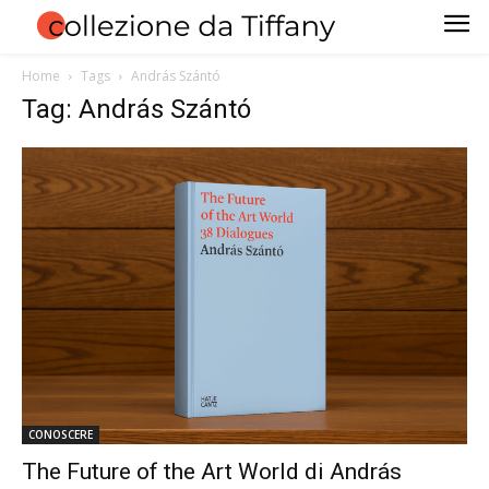
Home
Tags
András Szántó
Tag: András Szántó
CONOSCERE
The Future of the Art World di András