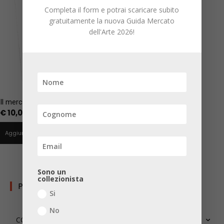
Completa il form e potrai scaricare subito
gratuitamente la nuova Guida Mercato
dell'Arte 2026!
Il mercato dei significati
€
10,00
Aggiungi al carrello
Sono un
collezionista
PERCORSI TEMATICI
Si
No
COLLEZIONARE