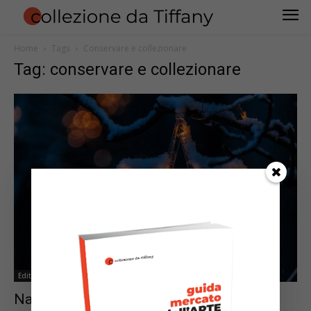
Home
Tags
Conservare e collezionare
Tag: conservare e collezionare
Editoriale
Natale 2021: il nostro regalo per voi…