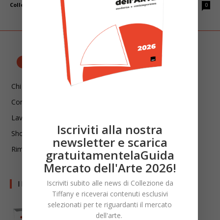
Collezione da Tiffany
-
Dicembre 25, 2021
0
Chi siamo
Contatti
Lavora con noi
Iscriviti alla nostra
Shop
newsletter e scarica
Rimani aggiornato!
gratuitamentelaGuida
Mercato dell'Arte 2026!
I LIBRI DI CDT
Iscriviti subito alle news di Collezione da
Tiffany e riceverai contenuti esclusivi
selezionati per te riguardanti il mercato
dell'arte.