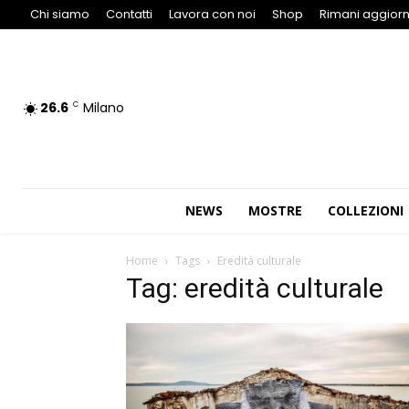
Chi siamo
Contatti
Lavora con noi
Shop
Rimani aggiorn
26.6
Milano
C
NEWS
MOSTRE
COLLEZIONI
Home
Tags
Eredità culturale
Tag: eredità culturale