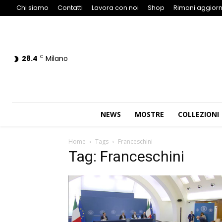
Chi siamo
Contatti
Lavora con noi
Shop
Rimani aggiorn
28.4
Milano
C
NEWS
MOSTRE
COLLEZIONI
Home
Tags
Franceschini
Tag: Franceschini