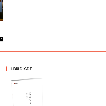
a
0
I LIBRI DI CDT