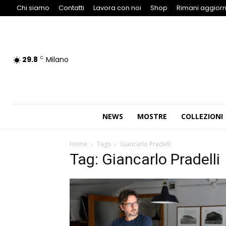
Chi siamo
Contatti
Lavora con noi
Shop
Rimani aggiorn
29.8
Milano
C
NEWS
MOSTRE
COLLEZIONI
Home
Tags
Giancarlo Pradelli
Tag: Giancarlo Pradelli