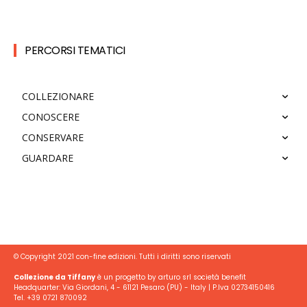
PERCORSI TEMATICI
COLLEZIONARE
CONOSCERE
CONSERVARE
GUARDARE
© Copyright 2021 con-fine edizioni. Tutti i diritti sono riservati
Collezione da Tiffany
è un progetto by arturo srl società benefit
Headquarter: Via Giordani, 4 - 61121 Pesaro (PU) - Italy | P.Iva 02734150416
Tel. +39 0721 870092