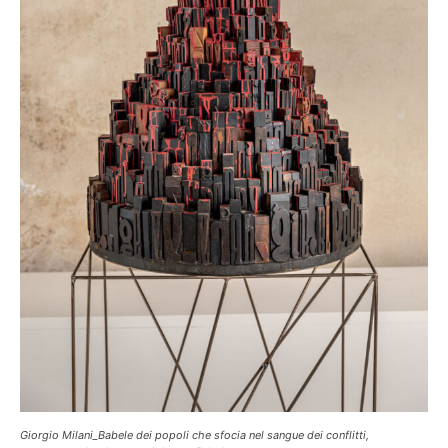
Giorgio Milani_Babele dei popoli che sfocia nel sangue dei conflitti,