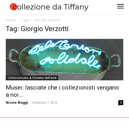
Home
Tags
Giorgio Verzotti
Tag: Giorgio Verzotti
Collezionismo & Sistema dell'arte
Musei: lasciate che i collezionisti vengano
a noi…
Nicola Maggi
-
Febbraio 7, 2013
0