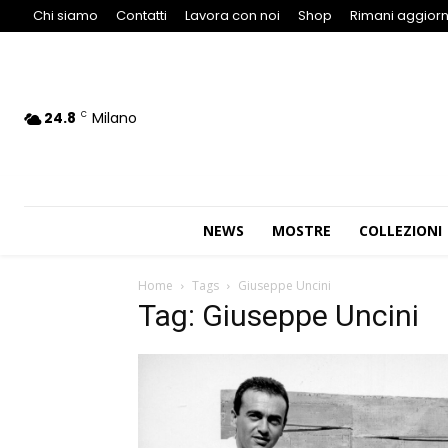
Chi siamo
Contatti
Lavora con noi
Shop
Rimani aggiorn
24.8
Milano
C
NEWS
MOSTRE
COLLEZIONI
Home
Tags
Giuseppe Uncini
Tag: Giuseppe Uncini