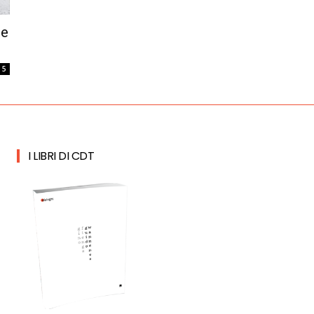
te
5
I LIBRI DI CDT