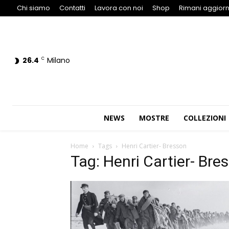
Chi siamo
Contatti
Lavora con noi
Shop
Rimani aggiorn
26.4
Milano
C
NEWS
MOSTRE
COLLEZIONI
Home
Tags
Henri Cartier- Bresson
Tag: Henri Cartier- Bre