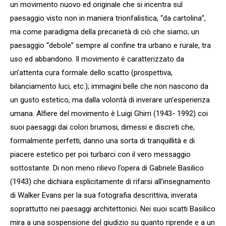
un movimento nuovo ed originale che si incentra sul
paesaggio visto non in maniera trionfalistica, “da cartolina”,
ma come paradigma della precarietà di ciò che siamo; un
paesaggio “debole” sempre al confine tra urbano e rurale, tra
uso ed abbandono. Il movimento è caratterizzato da
un’attenta cura formale dello scatto (prospettiva,
bilanciamento luci, etc.); immagini belle che non nascono da
un gusto estetico, ma dalla volontà di inverare un’esperienza
umana. Alfiere del movimento è Luigi Ghirri (1943- 1992) coi
suoi paesaggi dai colori brumosi, dimessi e discreti che,
formalmente perfetti, danno una sorta di tranquillità e di
piacere estetico per poi turbarci con il vero messaggio
sottostante. Di non meno rilievo l’opera di Gabriele Basilico
(1943) che dichiara esplicitamente di rifarsi all’insegnamento
di Walker Evans per la sua fotografia descrittiva, inverata
soprattutto nei paesaggi architettonici. Nei suoi scatti Basilico
mira a una sospensione del giudizio su quanto riprende e a un