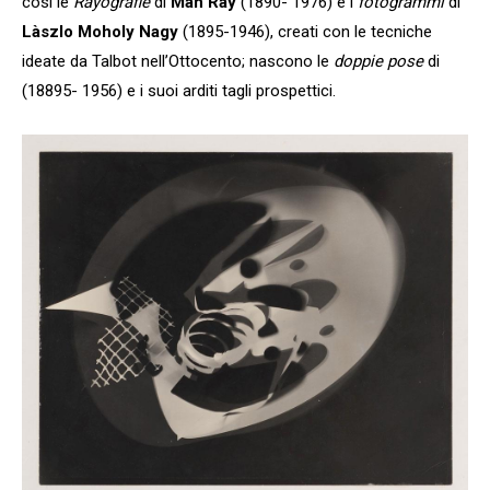
così le
Rayografie
di
Man Ray
(1890- 1976) e i
fotogrammi
di
Làszlo Moholy Nagy
(1895-1946), creati con le tecniche
ideate da Talbot nell’Ottocento; nascono le
doppie pose
di
(18895- 1956) e i suoi arditi tagli prospettici.