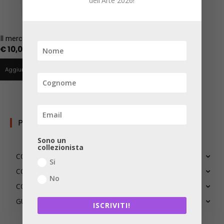
dell'Arte 2026!
Il mercato dei significati
€
10,00
Aggiungi al carrello
PERCORSI TEMATICI
Sono un
collezionista
COLLEZIONARE
Si
CONOSCERE
No
CONSERVARE
GUARDARE
ISCRIVITI!