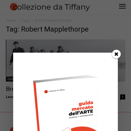
Home
Tags
Robert Mapplethorpe
Tag: Robert Mapplethorpe
Collezionare Fotografia
Breve storia della Fotografia (parte 2)
Laura Torricini
-
Aprile 17, 2013
5