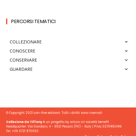
PERCORSI TEMATICI
COLLEZIONARE
CONOSCERE
CONSERVARE
GUARDARE
© Copyright 2021 con-fine edizioni. Tutti i diritti sono riservati
Collezione da Tiffany
è un progetto by arturo srl società benefit
Headquarter: Via Giordani, 4 - 61121 Pesaro (PU) - Italy | P.Iva 02734150416
Tel. +39 0721 870092