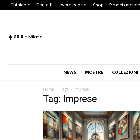
Chi siamo
Contatti
Lavora con noi
Shop
Rimani aggiorn
25.5
Milano
C
NEWS
MOSTRE
COLLEZIONI
Home
Tags
Imprese
Tag: Imprese