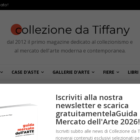
ato!
dal 2012 il primo magazine dedicato al collezionismo e
al mercato dell'arte moderna e contemporanea.
CASE D’ASTE
GALLERIE D’ARTE
FIERE
LIBRI
Iscriviti alla nostra
newsletter e scarica
gratuitamentelaGuida
Mercato dell'Arte 2026!
Iscriviti subito alle news di Collezione da T
riceverai contenuti esclusivi selezionati pe