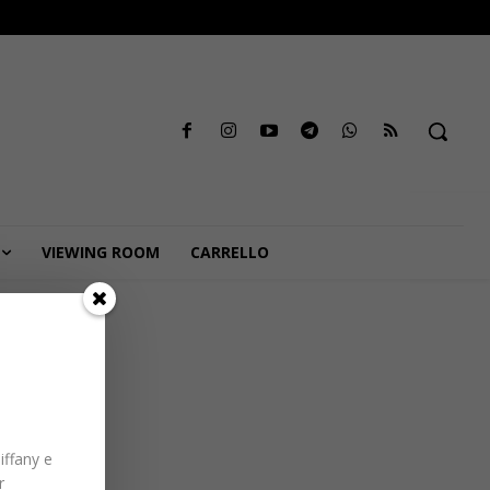
VIEWING ROOM
CARRELLO
iffany e
r