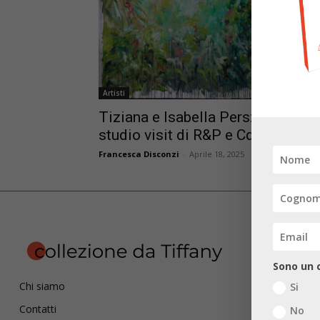
Artisti
Tiziana e Isabella Pers: terzo
studio visit di R&P e CdT
Francesca Disconzi
-
Aprile 18, 2025
Sono un c
Chi siamo
Si
Contatti
No