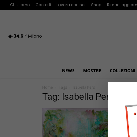
Chi siamo
Contatti
Lavora con noi
Shop
Rimani aggiorn
34.6
Milano
C
NEWS
MOSTRE
COLLEZIONI
Home
Tags
Isabella Pers
Tag: Isabella Pers