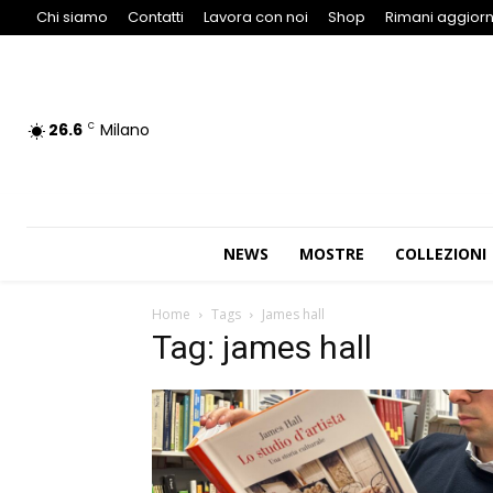
Chi siamo
Contatti
Lavora con noi
Shop
Rimani aggiorn
26.6
Milano
C
NEWS
MOSTRE
COLLEZIONI
Home
Tags
James hall
Tag: james hall