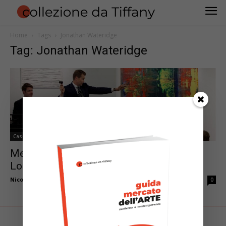
Home
Tags
Jonathan Wateridge
Tag: Jonathan Wateridge
Case d'Aste
Mercato: il Richter di Eric Clapton incanta
Londra
Nicola Maggi
-
Ottobre 16, 2012
0