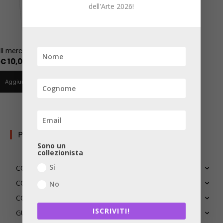
dell'Arte 2026!
Il mercato dei significati
€
10,00
Aggiungi al carrello
PERCORSI TEMATICI
Sono un
collezionista
Si
COLLEZIONARE
CONOSCERE
No
CONSERVARE
ISCRIVITI!
GUARDARE