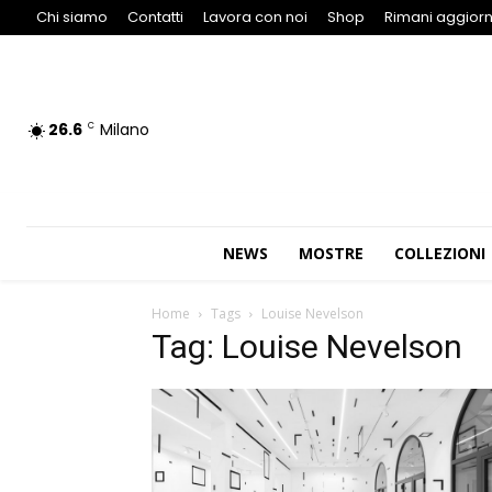
Chi siamo
Contatti
Lavora con noi
Shop
Rimani aggiorn
26.6
Milano
C
NEWS
MOSTRE
COLLEZIONI
Home
Tags
Louise Nevelson
Tag: Louise Nevelson