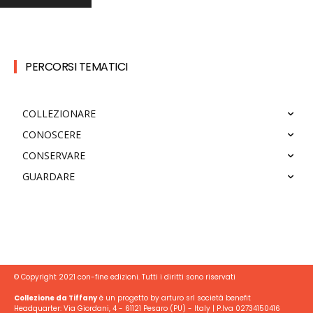
PERCORSI TEMATICI
COLLEZIONARE
CONOSCERE
CONSERVARE
GUARDARE
© Copyright 2021 con-fine edizioni. Tutti i diritti sono riservati
Collezione da Tiffany
è un progetto by arturo srl società benefit
Headquarter: Via Giordani, 4 - 61121 Pesaro (PU) - Italy | P.Iva 02734150416