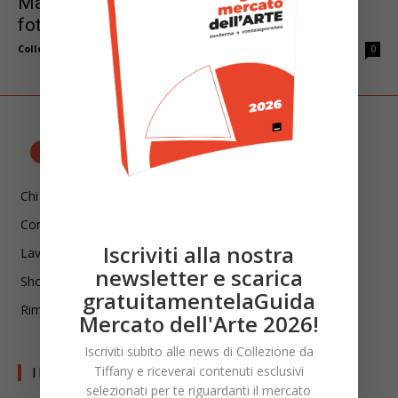
Mario Cresci al Museo Guatelli: la
fotografia come indagine del reale
Collezione da Tiffany
-
Maggio 27, 2026
0
Chi siamo
Contatti
Iscriviti alla nostra
Lavora con noi
newsletter e scarica
Shop
gratuitamentelaGuida
Rimani aggiornato!
Mercato dell'Arte 2026!
Iscriviti subito alle news di Collezione da
Tiffany e riceverai contenuti esclusivi
I LIBRI DI CDT
selezionati per te riguardanti il mercato