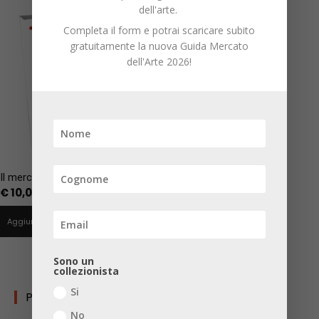
dell'arte.
Completa il form e potrai scaricare subito
gratuitamente la nuova Guida Mercato
dell'Arte 2026!
Il mercato dei significati
€
10,00
Aggiungi al carrello
Sono un
collezionista
Si
PERCORSI TEMATICI
No