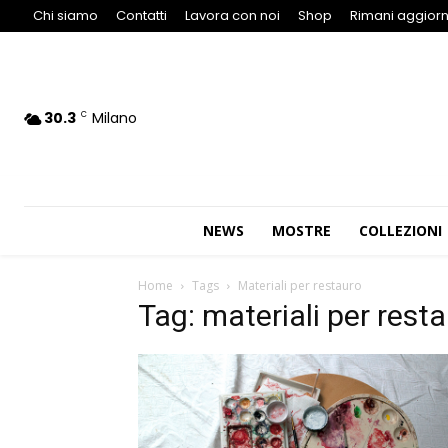
Chi siamo
Contatti
Lavora con noi
Shop
Rimani aggiorn
30.3
Milano
C
NEWS
MOSTRE
COLLEZIONI
Home
Tags
Materiali per restauro
Tag: materiali per rest