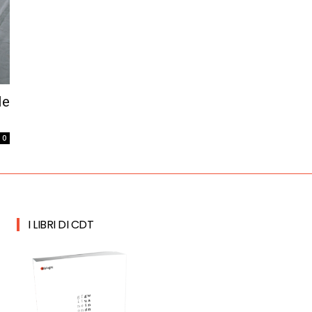
le
0
I LIBRI DI CDT