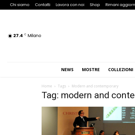
Chi siamo
Contatti
Lavora con noi
Shop
Rimani aggiorn
27.4
Milano
C
NEWS
MOSTRE
COLLEZIONI
Home
Tags
Modern and contemporary
Tag: modern and cont