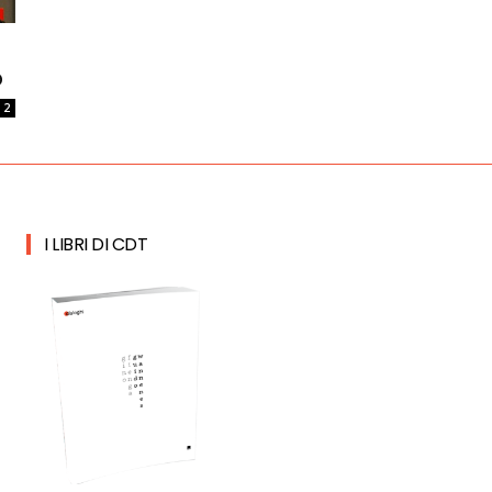
o
2
I LIBRI DI CDT