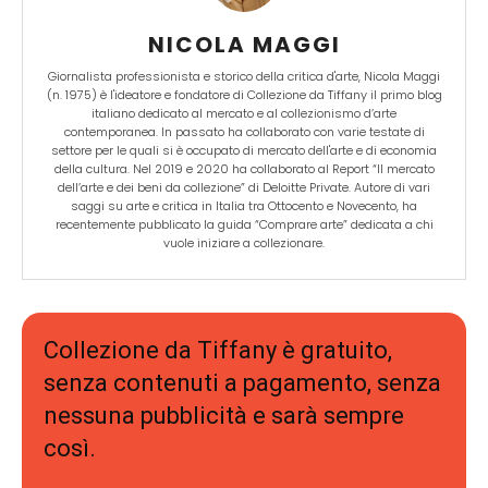
NICOLA MAGGI
Giornalista professionista e storico della critica d'arte, Nicola Maggi
(n. 1975) è l'ideatore e fondatore di Collezione da Tiffany il primo blog
italiano dedicato al mercato e al collezionismo d’arte
contemporanea. In passato ha collaborato con varie testate di
settore per le quali si è occupato di mercato dell'arte e di economia
della cultura. Nel 2019 e 2020 ha collaborato al Report “Il mercato
dell’arte e dei beni da collezione” di Deloitte Private. Autore di vari
saggi su arte e critica in Italia tra Ottocento e Novecento, ha
recentemente pubblicato la guida “Comprare arte” dedicata a chi
Iscriviti alla nostra
vuole iniziare a collezionare.
newsletter e scarica
gratuitamentelaGuida
Mercato dell'Arte 2026!
Collezione da Tiffany è gratuito,
Iscriviti subito alle news di Collezione da
senza contenuti a pagamento, senza
Tiffany e riceverai contenuti esclusivi
selezionati per te riguardanti il mercato
nessuna pubblicità e sarà sempre
dell'arte.
così.
Completa il form e potrai scaricare subito