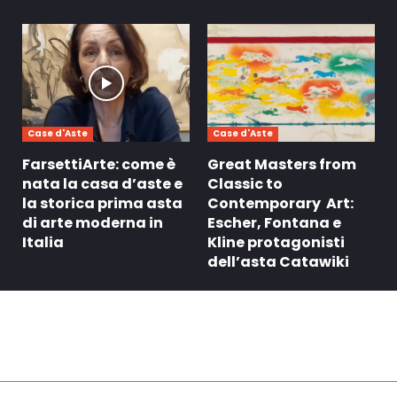
Case d'Aste
Case d'Aste
FarsettiArte: come è
Great Masters from
nata la casa d’aste e
Classic to
la storica prima asta
Contemporary Art:
di arte moderna in
Escher, Fontana e
Italia
Kline protagonisti
dell’asta Catawiki