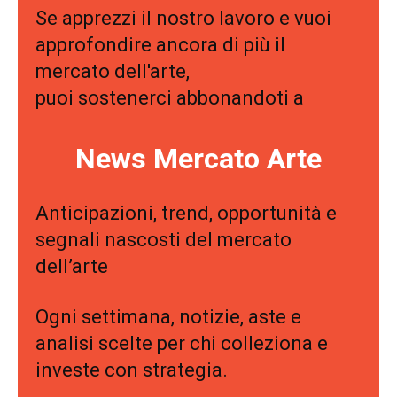
gratuitamente la nuova Guida Mercato
Se apprezzi il nostro lavoro e vuoi
dell'Arte 2026!
approfondire ancora di più il
mercato dell'arte,
puoi sostenerci abbonandoti a
News Mercato Arte
Anticipazioni, trend, opportunità e
segnali nascosti del mercato
dell’arte
Sono un
collezionista
Si
Ogni settimana, notizie, aste e
No
analisi scelte per chi colleziona e
investe con strategia.
ISCRIVITI!